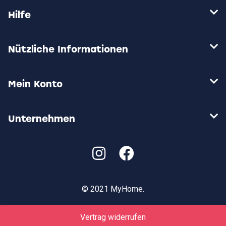
der
auf
Hilfe
Produktseite
der
gewählt
Prod
werden
gewä
wer
Nützliche Informationen
Mein Konto
Unternehmen
© 2021 MyHome.
Vertrag widerrufen