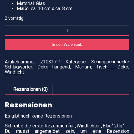
Material: Glas
Maße: ca. 10 cm x ca. 8 cm
2 vorrätig
Windlichter
"Blau"
2tlg.
Menge
In den Warenkorb
Artikelnummer:
210317-1
Kategorie:
Schnäppchenecke
Schlagwörter:
Deko hängend
,
Maritim
,
Tisch - Deko
,
Windlicht
Rezensionen (0)
Rezensionen
Es gibt noch keine Rezensionen.
Schreibe die erste Rezension für „Windlichter „Blau“ 2tlg.“
Du musst
angemeldet
sein, um eine Rezension