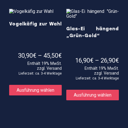
Vogelkäfig zur Wahl
Glas-Ei hängend
„Grün-Gold“
Preisspanne:
30,90
€
–
45,50
€
30,90€
Pre
16,90
€
–
26,90
€
Enthält 19% MwSt.
bis
16,
zzgl.
Versand
Enthält 19% MwSt.
45,50€
bis
zzgl.
Versand
26,
Lieferzeit: ca. 3-4 Werktage
Lieferzeit: ca. 3-4 Werktage
Dieses
Produkt
Die
Ausführung wählen
weist
Prod
Ausführung wählen
mehrere
weis
Varianten
meh
auf.
Vari
Die
auf.
Optionen
Die
können
Opti
auf
kön