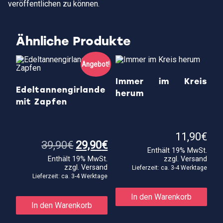
veröffentlichen zu können.
Ähnliche Produkte
Angebot!
Immer im Kreis
Edeltannengirlande
herum
mit Zapfen
11,90
€
Ursprünglicher
Aktueller
39,90
€
29,90
€
Enthält 19% MwSt.
Preis
Preis
Enthält 19% MwSt.
zzgl.
Versand
war:
ist:
zzgl.
Versand
39,90€
29,90€.
Lieferzeit: ca. 3-4 Werktage
Lieferzeit: ca. 3-4 Werktage
In den Warenkorb
In den Warenkorb