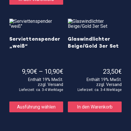
Serviettenspender
Glaswindlichter
„weiß“
Beige/Gold 3er Set
Preisspanne:
9,90
€
–
10,90
€
23,50
€
9,90€
Enthält 19% MwSt.
Enthält 19% MwSt.
bis
zzgl.
Versand
zzgl.
Versand
10,90€
Lieferzeit: ca. 3-4 Werktage
Lieferzeit: ca. 3-4 Werktage
Dieses
Produkt
Ausführung wählen
In den Warenkorb
weist
mehrere
Varianten
auf.
Die