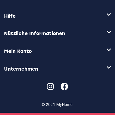
Optionen
können
auf
Hilfe
der
Produktseite
gewählt
werden
Nützliche Informationen
Mein Konto
Unternehmen
© 2021 MyHome.