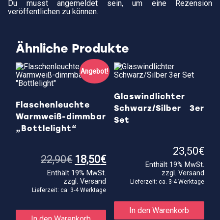
Du musst
angemeldet
sein, um eine Rezension
veröffentlichen zu können.
Ähnliche Produkte
Angebot!
Glaswindlichter
Flaschenleuchte
Schwarz/Silber 3er
Warmweiß-dimmbar
Set
„Bottlelight“
23,50
€
Ursprünglicher
Aktueller
22,90
€
18,50
€
Enthält 19% MwSt.
Preis
Preis
Enthält 19% MwSt.
zzgl.
Versand
war:
ist:
zzgl.
Versand
22,90€
18,50€.
Lieferzeit: ca. 3-4 Werktage
Lieferzeit: ca. 3-4 Werktage
In den Warenkorb
In den Warenkorb