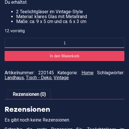
Du erhältst:
2 Teelichtgläser im Vintage-Style
Material: klares Glas mit Metallrand
Maße: ca. 9 x 5 cm und ca. 6 x 3 cm
12 vorrätig
Teelichtgläser
im
Vintage-
Style
In den Warenkorb
2tlg.
Menge
Artikelnummer:
220145
Kategorie:
Home
Schlagwörter:
Landhaus
,
Tisch - Deko
,
Vintage
Rezensionen (0)
Rezensionen
Es gibt noch keine Rezensionen.