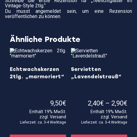
Schreibe die erste Rezension für „Teelichtgläser im
Vintage-Style 2tlg.“
Du musst
angemeldet
sein, um eine Rezension
veröffentlichen zu können.
Ähnliche Produkte
Echtwachskerzen
Servietten
2tlg. „marmoriert“
„Lavendelstrauß“
Pre
9,50
€
2,40
€
–
2,90
€
2,4
Enthält 19% MwSt.
Enthält 19% MwSt.
bis
zzgl.
Versand
zzgl.
Versand
2,9
Lieferzeit: ca. 3-4 Werktage
Lieferzeit: ca. 3-4 Werktage
Dieses
Die