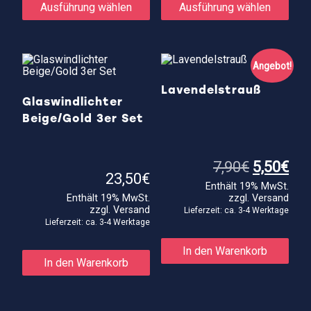
Produkt
Prod
Ausführung wählen
Ausführung wählen
weist
weis
mehrere
meh
Varianten
Vari
auf.
auf.
Die
Die
Angebot!
Optionen
Opti
können
kön
Lavendelstrauß
auf
auf
Glaswindlichter
der
der
Beige/Gold 3er Set
Produktseite
Prod
gewählt
gewä
werden
wer
Ursprüng
Akt
7,90
€
5,50
€
Preis
Pre
23,50
€
Enthält 19% MwSt.
war:
ist:
Enthält 19% MwSt.
zzgl.
Versand
7,90€
5,5
zzgl.
Versand
Lieferzeit: ca. 3-4 Werktage
Lieferzeit: ca. 3-4 Werktage
In den Warenkorb
In den Warenkorb