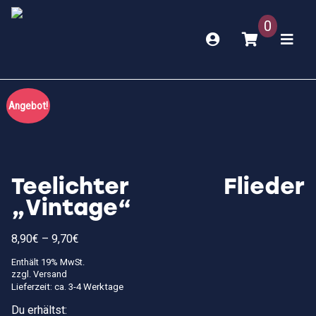
0
Angebot!
Teelichter Flieder
„Vintage“
Preisspanne:
8,90
€
–
9,70
€
8,90€
bis
Enthält 19% MwSt.
9,70€
zzgl.
Versand
Lieferzeit: ca. 3-4 Werktage
Du erhältst: