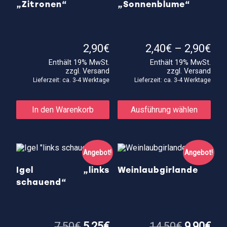
„Zitronen“
„Sonnenblume“
Pre
2,90
€
2,40
€
–
2,90
€
2,4
Enthält 19% MwSt.
Enthält 19% MwSt.
bis
zzgl.
Versand
zzgl.
Versand
2,9
Lieferzeit: ca. 3-4 Werktage
Lieferzeit: ca. 3-4 Werktage
Die
Prod
In den Warenkorb
Ausführung wählen
weis
meh
Vari
auf.
Die
Angebot!
Angebot!
Opti
kön
Igel „links
Weinlaubgirlande
auf
schauend“
der
Prod
gewä
wer
Ursprünglicher
Aktueller
Ursprüng
Akt
7,50
€
5,25
€
14,50
€
9,90
€