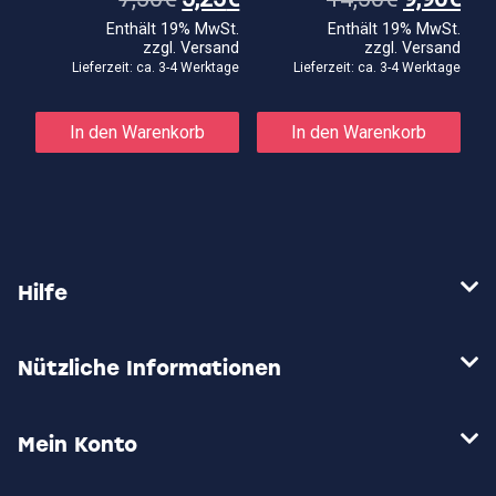
Preis
Preis
Preis
Pre
Enthält 19% MwSt.
Enthält 19% MwSt.
war:
ist:
war:
ist:
zzgl.
Versand
zzgl.
Versand
7,50€
5,25€.
14,50€
9,9
Lieferzeit: ca. 3-4 Werktage
Lieferzeit: ca. 3-4 Werktage
In den Warenkorb
In den Warenkorb
Hilfe
Nützliche Informationen
Mein Konto