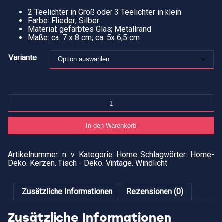
2 Teelichter in Groß oder 3 Teelichter in klein
Farbe: Flieder; Silber
Material: gefärbtes Glas; Metallrand
Maße: ca. 7 x 8 cm; ca. 5x 6,5 cm
Variante
Te
Fl
"V
M
In den Warenkorb
Artikelnummer:
n. v.
Kategorie:
Home
Schlagwörter:
Home-
Deko
,
Kerzen
,
Tisch - Deko
,
Vintage
,
Windlicht
Zusätzliche Informationen
Rezensionen (0)
Zusätzliche Informationen