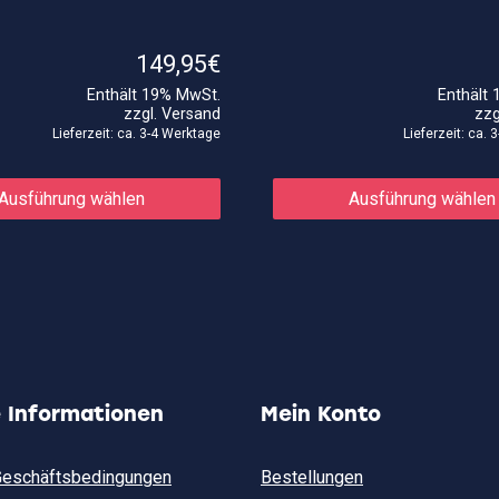
e:
149,95
€
Enthält 19% MwSt.
Enthält
zzgl.
Versand
zzg
Lieferzeit: ca. 3-4 Werktage
Lieferzeit: ca.
Dieses
Produkt
Ausführung wählen
Ausführung wählen
weist
mehrere
Varianten
auf.
Die
Optionen
können
auf
der
Produktseite
gewählt
e Informationen
Mein Konto
werden
Geschäftsbedingungen
Bestellungen