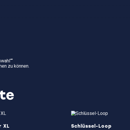
swahl““
hen zu können.
te
r XL
Schlüssel-Loop