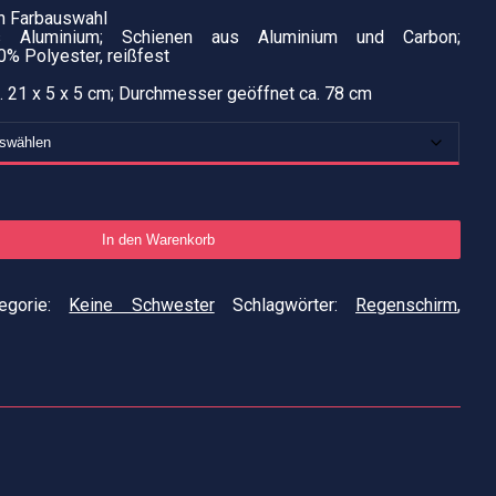
n Farbauswahl
us Aluminium; Schienen aus Aluminium und Carbon;
% Polyester, reißfest
 21 x 5 x 5 cm; Durchmesser geöffnet ca. 78 cm
Tasc
In den Warenkorb
"Far
Men
tegorie:
Keine Schwester
Schlagwörter:
Regenschirm
,