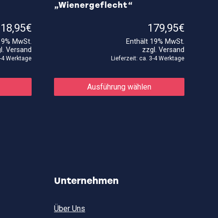
„Wienergeflecht“
18,95
€
179,95
€
 19% MwSt.
Enthält 19% MwSt.
l.
Versand
zzgl.
Versand
 3-4 Werktage
Lieferzeit: ca. 3-4 Werktage
Dieses
Dieses
Produkt
Produkt
Ausführung wählen
weist
weist
mehrere
mehrere
Varianten
Varianten
auf.
auf.
Die
Die
Optionen
Optionen
können
können
auf
auf
der
der
Produktseite
Produktse
gewählt
gewählt
Unternehmen
werden
werden
Über Uns