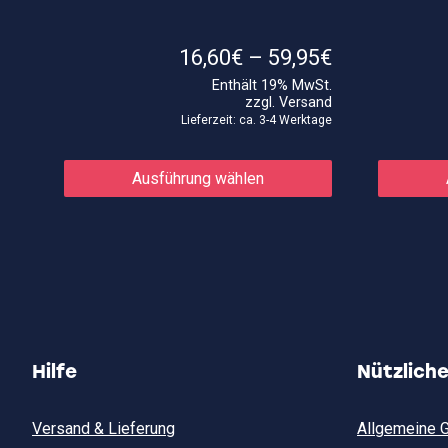
Preisspann
16,60
€
–
59,95
€
16,60€
Enthält 19% MwSt.
bis
zzgl.
Versand
59,95€
Lieferzeit: ca. 3-4 Werktage
Dieses
Produkt
Ausführung wählen
weist
mehrere
Varianten
auf.
Die
Optionen
können
auf
der
Produktseite
gewählt
Hilfe
Nützlich
werden
Versand & Lieferung
Allgemeine 