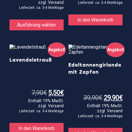
zzgl.
Versand
Lieferzeit: ca. 3-4 Werktage
Lieferzeit: ca. 3-4 Werktage
Dieses
In den Warenkorb
Produkt
Ausführung wählen
weist
mehrere
Varianten
auf.
Die
Angebot!
Angebot!
Optionen
können
Lavendelstrauß
auf
Edeltannengirlande
der
mit Zapfen
Produktseite
gewählt
werden
Ursprünglicher
Aktueller
7,90
€
5,50
€
Preis
Preis
Ursprüngl
Akt
39,90
€
29,90
€
Enthält 19% MwSt.
war:
ist:
Preis
Pre
zzgl.
Versand
Enthält 19% MwSt.
7,90€
5,50€.
war:
ist:
zzgl.
Versand
39,90€
29,
Lieferzeit: ca. 3-4 Werktage
Lieferzeit: ca. 3-4 Werktage
In den Warenkorb