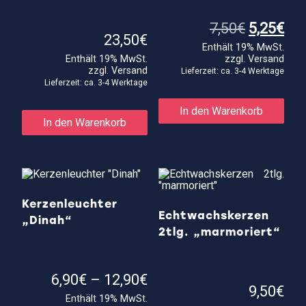
Ursprüng
Akt
7,50
€
5,25
€
Preis
Pre
23,50
€
Enthält 19% MwSt.
war:
ist:
Enthält 19% MwSt.
zzgl.
Versand
7,50€
5,2
zzgl.
Versand
Lieferzeit: ca. 3-4 Werktage
Lieferzeit: ca. 3-4 Werktage
In den Warenkorb
In den Warenkorb
Kerzenleuchter
Echtwachskerzen
„Dinah“
2tlg. „marmoriert“
Preisspanne:
6,90
€
–
12,90
€
6,90€
9,50
€
Enthält 19% MwSt.
bis