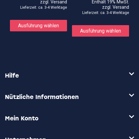
zzgl.
Versand
Enthält 19% MwSt.
12,90€
zzgl.
Versand
Lieferzeit: ca. 3-4 Werktage
Lieferzeit: ca. 3-4 Werktage
Dieses
Produkt
Die
Ausführung wählen
weist
Prod
Ausführung wählen
mehrere
weis
Varianten
meh
auf.
Vari
Die
auf.
Optionen
Die
können
Opti
auf
kön
der
auf
Hilfe
Produktseite
der
gewählt
Prod
werden
gewä
wer
Nützliche Informationen
Mein Konto