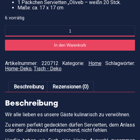
1 Päckchen Servietten „Oliveb – weißn 20 Stck.
Maße: ca. 17 x 17 cm
6 vorrätig
Servietten
"Oliven
-
weiß"
In den Warenkorb
Menge
Artikelnummer:
220712
Kategorie:
Home
Schlagwörter:
Home-Deko
,
Tisch - Deko
Beschreibung
Rezensionen (0)
Beschreibung
Wir alle lieben es unsere Gäste kulinarisch zu verwöhnen.
Zu einem perfekt gedeckten dürfen Servietten, dem Anlass
oder der Jahreszeit entsprechend, nicht fehlen.