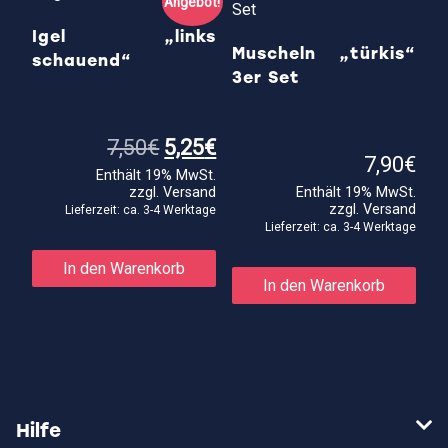
Angebot!
Optionen
kön
können
auf
Igel „links
auf
der
Muscheln „türkis“
schauend“
der
Prod
3er Set
Produktseite
gewä
gewählt
wer
werden
Ursprünglicher
Aktueller
7,50
€
5,25
€
Preis
Preis
7,90
€
Enthält 19% MwSt.
war:
ist:
zzgl.
Versand
Enthält 19% MwSt.
7,50€
5,25€.
zzgl.
Versand
Lieferzeit: ca. 3-4 Werktage
Lieferzeit: ca. 3-4 Werktage
In den Warenkorb
In den Warenkorb
Hilfe