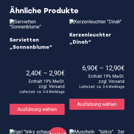
Ähnliche Produkte
Kerzenleuchter
Servietten
„Dinah“
„Sonnenblume“
Pre
6,90
€
–
12,90
€
Preisspanne:
6,9
2,40
€
–
2,90
€
Enthält 19% MwSt.
2,40€
bis
Enthält 19% MwSt.
zzgl.
Versand
bis
12,
zzgl.
Versand
2,90€
Lieferzeit: ca. 3-4 Werktage
Lieferzeit: ca. 3-4 Werktage
Die
Dieses
Prod
Ausführung wählen
Produkt
weis
Ausführung wählen
weist
meh
mehrere
Vari
Varianten
auf.
auf.
Die
Die
Opti