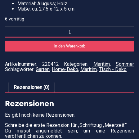
Material: Aluguss; Holz
Maße: ca. 27,5 x 12 x 5 cm
6 vorrätig
Schriftzug
"Meerzeit"
Menge
In den Warenkorb
Artikelnummer:
220412
Kategorien:
Maritim
,
Sommer
Schlagwörter:
Garten
,
Home-Deko
,
Maritim
,
Tisch - Deko
Rezensionen (0)
Rezensionen
Es gibt noch keine Rezensionen.
Schreibe die erste Rezension für „Schriftzug „Meerzeit““
Du musst
angemeldet
sein, um eine Rezension
veröffentlichen zu können.