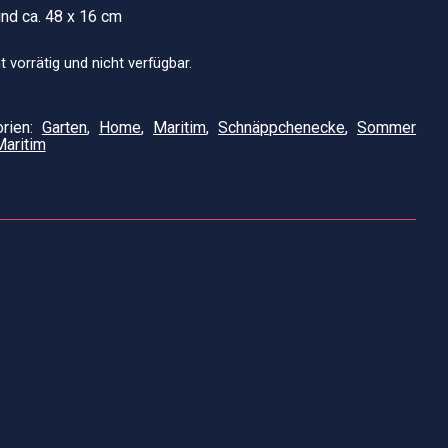
nd ca. 48 x 16 cm
t vorrätig und nicht verfügbar.
orien:
Garten
,
Home
,
Maritim
,
Schnäppchenecke
,
Sommer
Maritim