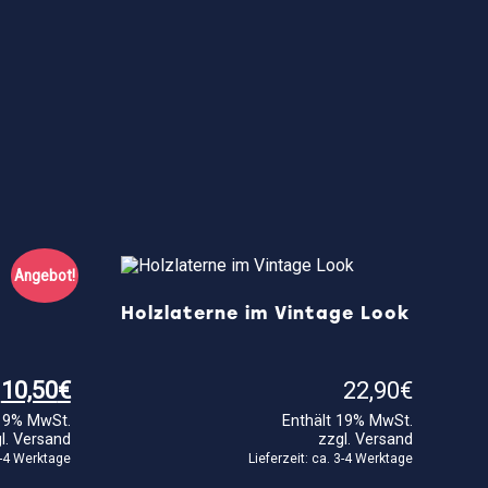
Angebot!
Holzlaterne im Vintage Look
Ursprünglicher
Aktueller
10,50
€
22,90
€
Preis
Preis
 19% MwSt.
Enthält 19% MwSt.
war:
ist:
l.
Versand
zzgl.
Versand
14,90€
10,50€.
 3-4 Werktage
Lieferzeit: ca. 3-4 Werktage