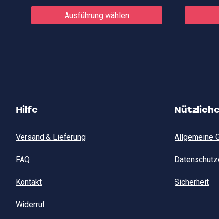
Dieses
Produkt
Ausführung wählen
weist
mehrere
Varianten
auf.
Die
Optionen
können
auf
der
Produktseite
gewählt
Hilfe
Nützlich
werden
Versand & Lieferung
Allgemeine 
FAQ
Datenschutz
Kontakt
Sicherheit
Widerruf