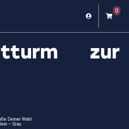
0
htturm zur
röße Deiner Wahl
lein – Grau