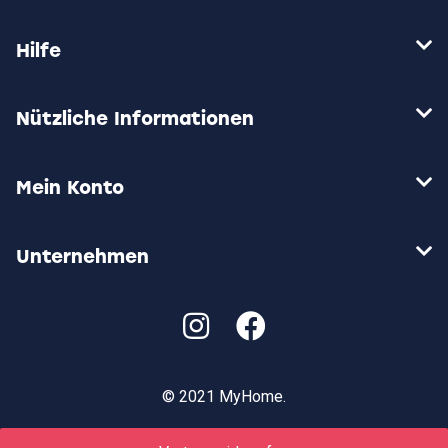
können
auf
Hilfe
der
Produktseite
gewählt
werden
Nützliche Informationen
Mein Konto
Unternehmen
© 2021 MyHome.