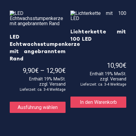
auf.
Vari
Die
auf.
Optionen
Die
können
Opti
auf
kön
der
auf
Lichterkette mit
Produktseite
der
LED
100 LED
gewählt
Prod
Echtwachsstumpenkerze
werden
gewä
wer
mit angebranntem
Rand
10,90
€
Preisspanne:
9,90
€
–
12,90
€
Enthält 19% MwSt.
9,90€
Enthält 19% MwSt.
zzgl.
Versand
bis
zzgl.
Versand
12,90€
Lieferzeit: ca. 3-4 Werktage
Lieferzeit: ca. 3-4 Werktage
Dieses
In den Warenkorb
Produkt
Ausführung wählen
weist
mehrere
Varianten
auf.
Die
Optionen