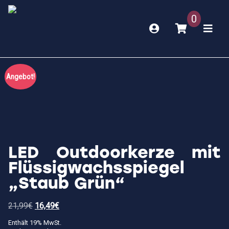
0
Angebot!
LED Outdoorkerze mit
Flüssigwachsspiegel
„Staub Grün“
Ursprünglicher
Aktueller
21,99
€
16,49
€
Preis
Preis
war:
ist:
Enthält 19% MwSt.