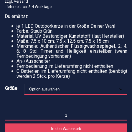
21,99€
16,49€.
zzgl.
Versand
Lieferzeit: ca. 3-4 Werktage
Du erhältst:
je 1 LED Outdoorkerze in der Größe Deiner Wahl
Farbe: Staub Grün
Material: UV Beständiger Kunststoff (laut Hersteller)
Maße: 7,5 x 10 cm; 7,5 x 12,5 cm; 7,5 x 15 cm
Merkmale: Authentischer Flüssigwachsspiegel, 2; 4;
6; 8 Std. Timer und Helligkeit einstellbar (wenn
Fernbedingung vorhanden)
An-/Ausschalter
Fernbedienung im Lieferumfang nicht enthalten
C Batterien im Lieferumfang nicht enthalten (benötigt
werden 2 Stck. pro Kerze)
Größe
L
Ou
mi
Fl
In den Warenkorb