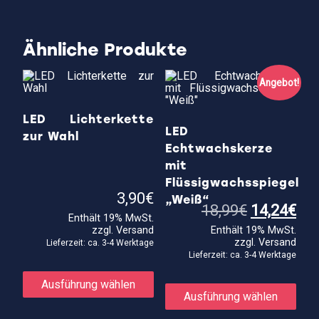
Ähnliche Produkte
Angebot!
LED Lichterkette
LED
zur Wahl
Echtwachskerze
mit
Flüssigwachsspiegel
3,90
€
„Weiß“
Ursprüngl
Akt
18,99
€
14,24
€
Enthält 19% MwSt.
Preis
Pre
zzgl.
Versand
Enthält 19% MwSt.
war:
ist:
zzgl.
Versand
18,99€
14,
Lieferzeit: ca. 3-4 Werktage
Lieferzeit: ca. 3-4 Werktage
Dieses
Produkt
Die
Ausführung wählen
weist
Prod
Ausführung wählen
mehrere
weis
Varianten
meh