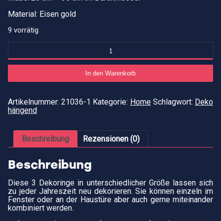
Material: Eisen gold
9 vorrätig
Immer
im
Kreis
herum
In den Warenkorb
Menge
Artikelnummer:
21036-1
Kategorie:
Home
Schlagwort:
Deko
hängend
Beschreibung
Rezensionen (0)
Beschreibung
Diese 3 Dekoringe in unterschiedlicher Größe lassen sich
zu jeder Jahreszeit neu dekorieren. Sie können einzeln im
Fenster oder an der Haustüre aber auch gerne miteinander
kombiniert werden.