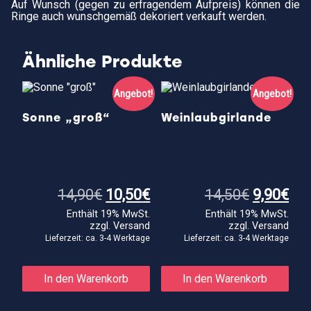
Auf Wunsch (gegen zu erfragendem Aufpreis) können die
Ringe auch wunschgemäß dekoriert verkauft werden.
Ähnliche Produkte
Angebot!
Angebot!
Sonne „groß“
Weinlaubgirlande
Ursprünglicher
Aktueller
Ursprüng
Akt
14,90
€
10,50
€
14,50
€
9,90
€
Preis
Preis
Preis
Pre
Enthält 19% MwSt.
Enthält 19% MwSt.
war:
ist:
war:
ist:
zzgl.
Versand
zzgl.
Versand
14,90€
10,50€.
14,50€
9,9
Lieferzeit: ca. 3-4 Werktage
Lieferzeit: ca. 3-4 Werktage
In den Warenkorb
In den Warenkorb