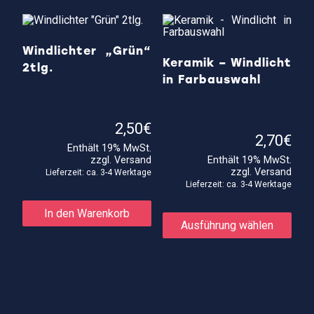
Windlichter „Grün“
Keramik – Windlicht
2tlg.
in Farbauswahl
2,50
€
2,70
€
Enthält 19% MwSt.
zzgl.
Versand
Enthält 19% MwSt.
zzgl.
Versand
Lieferzeit: ca. 3-4 Werktage
Lieferzeit: ca. 3-4 Werktage
Die
In den Warenkorb
Prod
Ausführung wählen
weis
meh
Vari
auf.
Die
Opti
kön
auf