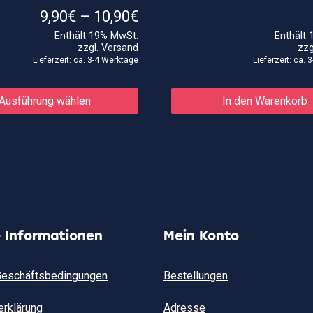
e:
Preisspanne:
9,90
€
–
10,90
€
9,90€
Enthält 19% MwSt.
Enthält
bis
zzgl.
Versand
zzg
10,90€
Lieferzeit: ca. 3-4 Werktage
Lieferzeit: ca.
Dieses
Produkt
Ausführung wählen
In den Warenkorb
weist
mehrere
Varianten
auf.
Die
Optionen
können
auf
der
Produktseite
gewählt
e Informationen
Mein Konto
werden
Geschäftsbedingungen
Bestellungen
erklärung
Adresse