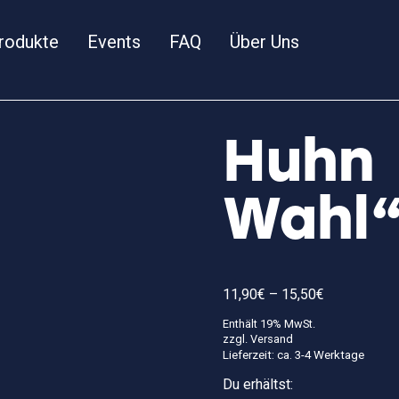
rodukte
Events
FAQ
Über Uns
Huhn
Wahl
Preisspanne
11,90
€
–
15,50
€
11,90€
bis
Enthält 19% MwSt.
15,50€
zzgl.
Versand
Lieferzeit: ca. 3-4 Werktage
Du erhältst: