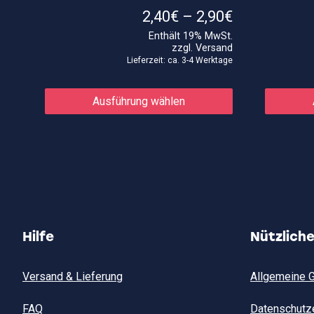
Preisspann
2,40
€
–
2,90
€
2,40€
Enthält 19% MwSt.
bis
zzgl.
Versand
2,90€
Lieferzeit: ca. 3-4 Werktage
Dieses
Produkt
Ausführung wählen
weist
mehrere
Varianten
auf.
Die
Optionen
können
auf
der
Produktseite
gewählt
Hilfe
Nützlich
werden
Versand & Lieferung
Allgemeine 
FAQ
Datenschutz