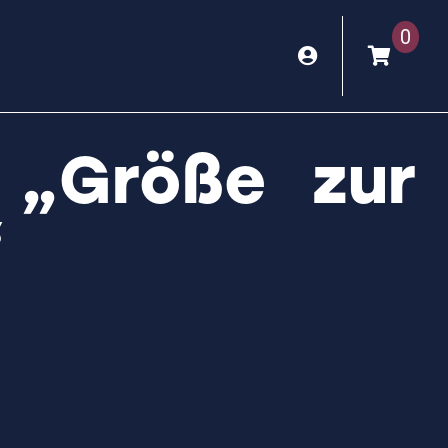
0
 „Größe zur
“
: