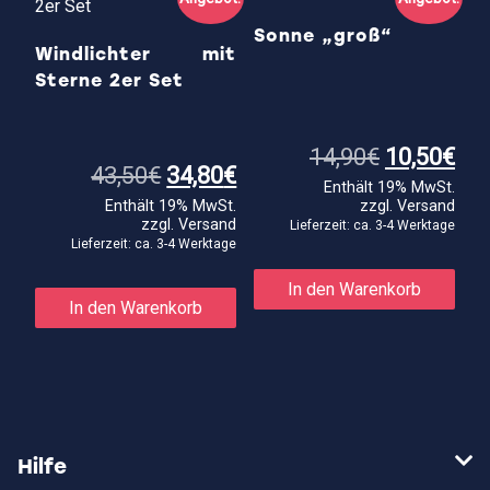
Opti
kön
Sonne „groß“
auf
Windlichter mit
der
Sterne 2er Set
Prod
gewä
wer
Ursprüngl
Akt
14,90
€
10,50
€
Ursprünglicher
Aktueller
Preis
Pre
43,50
€
34,80
€
Enthält 19% MwSt.
Preis
Preis
war:
ist:
Enthält 19% MwSt.
zzgl.
Versand
war:
ist:
14,90€
10,
zzgl.
Versand
43,50€
34,80€.
Lieferzeit: ca. 3-4 Werktage
Lieferzeit: ca. 3-4 Werktage
In den Warenkorb
In den Warenkorb
Hilfe