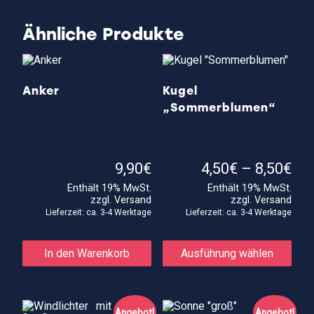
Ähnliche Produkte
Anker
Kugel
„Sommerblumen“
Pre
9,90
€
4,50
€
–
8,50
€
4,5
Enthält 19% MwSt.
Enthält 19% MwSt.
bis
zzgl.
Versand
zzgl.
Versand
8,5
Lieferzeit: ca. 3-4 Werktage
Lieferzeit: ca. 3-4 Werktage
Die
Prod
In den Warenkorb
Ausführung wählen
weis
meh
Vari
auf.
Die
Angebot!
Angebot!