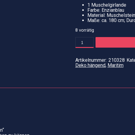
1 Muschelgirlande
Farbe: Enzianblau
Material: Muschelstei
Maße: ca. 180 cm; Dur
8 vorrätig
Girlande
aus
Muschelstein
Menge
Artikelnummer:
210328
Kat
Deko hängend
,
Maritim
n“