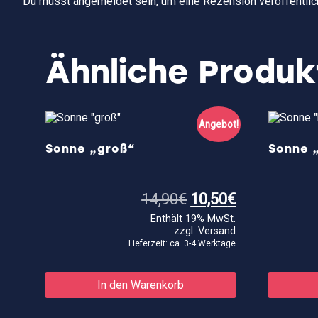
Du musst
angemeldet
sein, um eine Rezension veröffentlic
Ähnliche Produk
Angebot!
Sonne „groß“
Sonne „
Ursprünglicher
Aktueller
14,90
€
10,50
€
Preis
Preis
Enthält 19% MwSt.
war:
ist:
zzgl.
Versand
14,90€
10,50€.
Lieferzeit: ca. 3-4 Werktage
In den Warenkorb