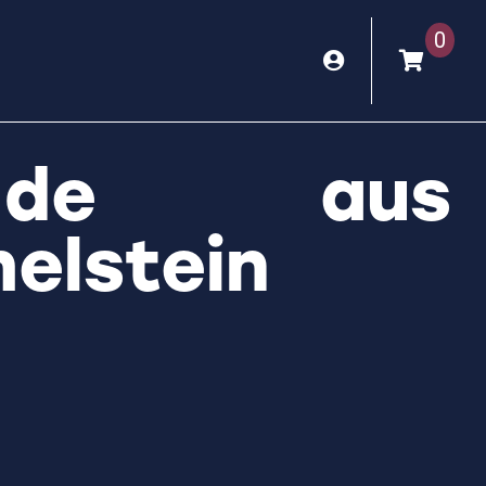
0
lande aus
elstein