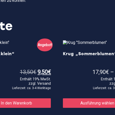
hen zu können.
te
Angebot!
klein“
Krug „Sommerblumen
Ursprünglicher
Aktueller
13,50
€
9,50
€
17,90
€
Preis
Preis
Enthält 19% MwSt.
Enthält
war:
ist:
zzgl.
Versand
zzg
13,50€
9,50€.
Lieferzeit: ca. 3-4 Werktage
Lieferzeit: ca.
In den Warenkorb
Ausführung wählen