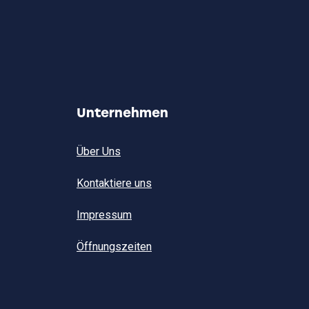
auf.
Die
Optionen
können
auf
der
Produktseite
gewählt
werden
Unternehmen
Über Uns
Kontaktiere uns
Impressum
Öffnungszeiten