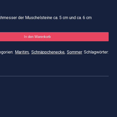
n
chmesser der Muschelsteine ca. 5 cm und ca. 6 cm
In den Warenkorb
egorien:
Maritim
,
Schnäppchenecke
,
Sommer
Schlagwörter: