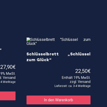
“
Schlüsselbrett „Schlüssel
zum Glück“
Preisspanne:
–
27,90
€
17,90€
22,50
€
 19% MwSt.
bis
l.
Versand
Enthält 19% MwSt.
27,90€
zzgl.
Versand
 3-4 Werktage
Lieferzeit: ca. 3-4 Werktage
Dieses
Produkt
weist
In den Warenkorb
mehrere
Varianten