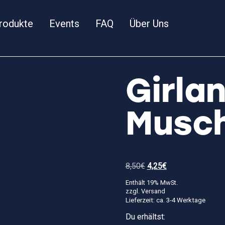
rodukte
Events
FAQ
Über Uns
Gir
Musch
Ursprünglicher
Aktueller
8,50
€
4,25
€
Preis
Preis
war:
ist:
Enthält 19% MwSt.
8,50€
4,25€.
zzgl.
Versand
Lieferzeit: ca. 3-4 Werktage
Du erhältst: