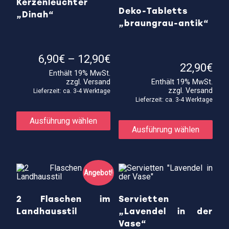
Kerzenleuchter
Deko-Tabletts
„Dinah“
„braungrau-antik“
Preisspanne:
6,90
€
–
12,90
€
6,90€
22,90
€
Enthält 19% MwSt.
bis
zzgl.
Versand
Enthält 19% MwSt.
12,90€
zzgl.
Versand
Lieferzeit: ca. 3-4 Werktage
Lieferzeit: ca. 3-4 Werktage
Dieses
Produkt
Die
Ausführung wählen
weist
Prod
Ausführung wählen
mehrere
weis
Varianten
meh
auf.
Vari
Die
auf.
Optionen
Die
Angebot!
können
Opti
auf
kön
der
auf
2 Flaschen im
Servietten
Produktseite
der
Landhausstil
„Lavendel in der
gewählt
Prod
werden
gewä
Vase“
wer