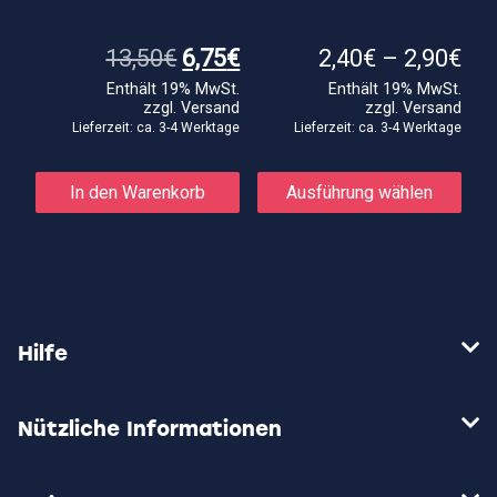
Ursprünglicher
Aktueller
Pre
13,50
€
6,75
€
2,40
€
–
2,90
€
Preis
Preis
2,4
Enthält 19% MwSt.
Enthält 19% MwSt.
war:
ist:
bis
zzgl.
Versand
zzgl.
Versand
13,50€
6,75€.
2,9
Lieferzeit: ca. 3-4 Werktage
Lieferzeit: ca. 3-4 Werktage
Die
Prod
In den Warenkorb
Ausführung wählen
weis
meh
Vari
auf.
Die
Opti
kön
auf
Hilfe
der
Prod
gewä
wer
Nützliche Informationen