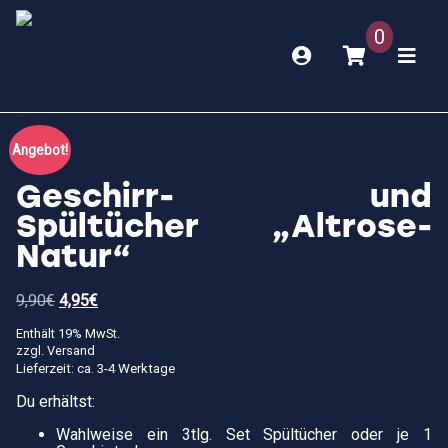
0
Angebot!
Geschirr- und
Spültücher „Altrose-
Natur“
Ursprünglicher
Aktueller
9,90
€
4,95
€
Preis
Preis
war:
ist:
Enthält 19% MwSt.
9,90€
4,95€.
zzgl.
Versand
Lieferzeit: ca. 3-4 Werktage
Du erhältst:
Wahlweise ein 3tlg. Set Spültücher oder je 1