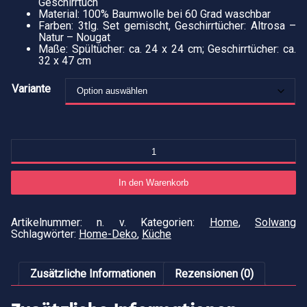
Geschirrtuch
Material: 100% Baumwolle bei 60 Grad waschbar
Farben: 3tlg. Set gemischt, Geschirrtücher: Altrosa –
Natur – Nougat
Maße: Spültücher: ca. 24 x 24 cm; Geschirrtücher: ca.
32 x 47 cm
Variante
Ge
un
Sp
"A
In den Warenkorb
Na
M
Artikelnummer:
n. v.
Kategorien:
Home
,
Solwang
Schlagwörter:
Home-Deko
,
Küche
Zusätzliche Informationen
Rezensionen (0)