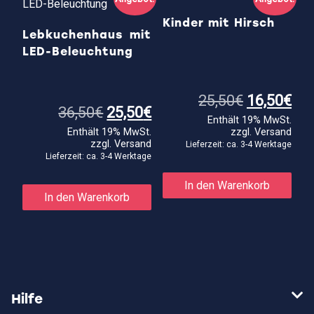
Kinder mit Hirsch
Lebkuchenhaus mit
LED-Beleuchtung
Ursprüngl
Akt
25,50
€
16,50
€
Ursprünglicher
Aktueller
Preis
Pre
36,50
€
25,50
€
Enthält 19% MwSt.
Preis
Preis
war:
ist:
Enthält 19% MwSt.
zzgl.
Versand
war:
ist:
25,50€
16,
zzgl.
Versand
36,50€
25,50€.
Lieferzeit: ca. 3-4 Werktage
Lieferzeit: ca. 3-4 Werktage
In den Warenkorb
In den Warenkorb
Hilfe