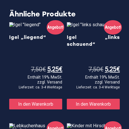
Ähnliche Produkte
Angebot!
Angebot!
Igel „liegend“
Igel „links
schauend“
Ursprünglicher
Aktueller
Ursprüng
Akt
7,50
€
5,25
€
7,50
€
5,25
€
Preis
Preis
Preis
Pre
Enthält 19% MwSt.
Enthält 19% MwSt.
war:
ist:
war:
ist:
zzgl.
Versand
zzgl.
Versand
7,50€
5,25€.
7,50€
5,2
Lieferzeit: ca. 3-4 Werktage
Lieferzeit: ca. 3-4 Werktage
In den Warenkorb
In den Warenkorb
Angebot!
Angebot!