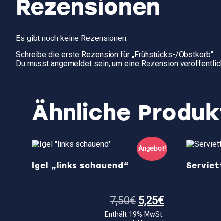
Rezensionen
Es gibt noch keine Rezensionen.
Schreibe die erste Rezension für „Frühstücks-/Obstkorb“
Du musst
angemeldet
sein, um eine Rezension veröffentlic
Ähnliche Produk
Angebot!
Igel „links schauend“
Servie
Ursprünglicher
Aktueller
7,50
€
5,25
€
Preis
Preis
Enthält 19% MwSt.
war:
ist: