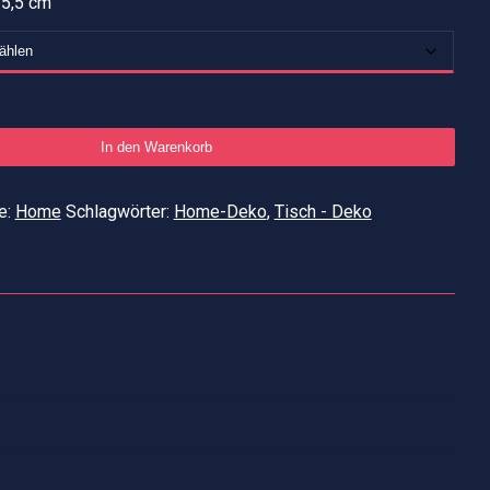
15,5 cm
Früh
In den Warenkorb
Men
e:
Home
Schlagwörter:
Home-Deko
,
Tisch - Deko