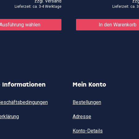
zzgl.
Versand
zzg
2,90€
Lieferzeit: ca. 3-4 Werktage
Lieferzeit: ca.
Dieses
Produkt
Ausführung wählen
In den Warenkorb
weist
mehrere
Varianten
auf.
Die
Optionen
können
auf
der
Produktseite
gewählt
e Informationen
Mein Konto
werden
Geschäftsbedingungen
Bestellungen
erklärung
Adresse
Konto-Details