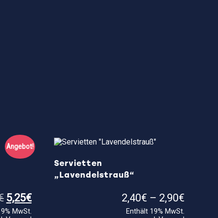
Angebot!
Servietten
„Lavendelstrauß“
Ursprünglicher
Aktueller
Preiss
€
5,25
€
2,40
€
–
2,90
€
Preis
Preis
2,40€
 19% MwSt.
Enthält 19% MwSt.
war:
ist:
bis