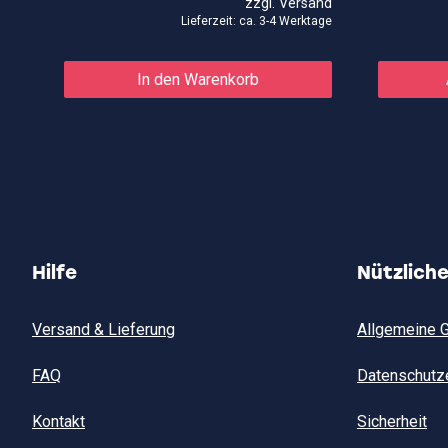
zzgl.
Versand
7,50€
5,25€.
Lieferzeit: ca. 3-4 Werktage
In den Warenkorb
Hilfe
Nützlich
Versand & Lieferung
Allgemeine 
FAQ
Datenschutz
Kontakt
Sicherheit