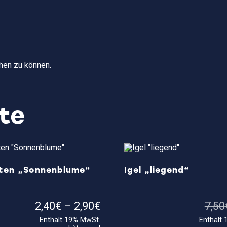
hen zu können.
te
tten „Sonnenblume“
Igel „liegend“
Preisspanne:
2,40
€
–
2,90
€
7,50
2,40€
Enthält 19% MwSt.
Enthält
bis