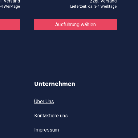
l.
Versand
zzgl.
Versand
7,50€
5,25€.
2,90€
 3-4 Werktage
Lieferzeit: ca. 3-4 Werktage
Dieses
Produkt
Ausführung wählen
weist
mehrere
Varianten
auf.
Die
Optionen
können
auf
der
Produktse
gewählt
Unternehmen
werden
Über Uns
Kontaktiere uns
Impressum