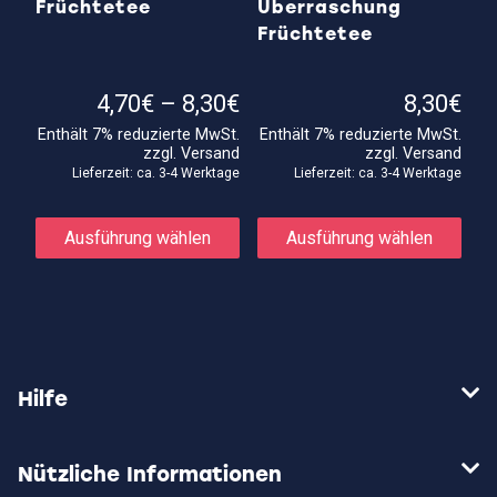
Früchtetee
Überraschung
Produktseite
Prod
gewählt
gewä
Früchtetee
werden
wer
Preisspanne:
4,70
€
–
8,30
€
8,30
€
4,70€
Enthält 7% reduzierte MwSt.
Enthält 7% reduzierte MwSt.
bis
zzgl.
Versand
zzgl.
Versand
8,30€
Lieferzeit: ca. 3-4 Werktage
Lieferzeit: ca. 3-4 Werktage
Dieses
Die
Produkt
Prod
Ausführung wählen
Ausführung wählen
weist
weis
mehrere
meh
Varianten
Vari
auf.
auf.
Die
Die
Optionen
Opti
können
kön
auf
auf
Hilfe
der
der
Produktseite
Prod
gewählt
gewä
werden
wer
Nützliche Informationen