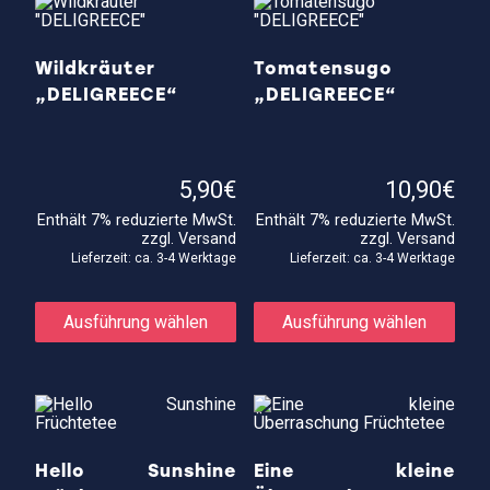
Wildkräuter
Tomatensugo
„DELIGREECE“
„DELIGREECE“
5,90
€
10,90
€
Enthält 7% reduzierte MwSt.
Enthält 7% reduzierte MwSt.
zzgl.
Versand
zzgl.
Versand
Lieferzeit: ca. 3-4 Werktage
Lieferzeit: ca. 3-4 Werktage
Dieses
Die
Produkt
Prod
Ausführung wählen
Ausführung wählen
weist
weis
mehrere
meh
Varianten
Vari
auf.
auf.
Die
Die
Optionen
Opti
können
kön
auf
auf
Hello Sunshine
Eine kleine
der
der