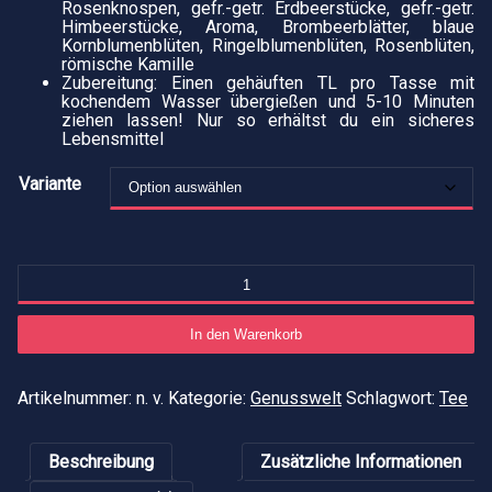
Rosenknospen, gefr.-getr. Erdbeerstücke, gefr.-getr.
Himbeerstücke, Aroma, Brombeerblätter, blaue
Kornblumenblüten, Ringelblumenblüten, Rosenblüten,
römische Kamille
Zubereitung: Einen gehäuften TL pro Tasse mit
kochendem Wasser übergießen und 5-10 Minuten
ziehen lassen! Nur so erhältst du ein sicheres
Lebensmittel
Variante
St
B
Fr
M
In den Warenkorb
Artikelnummer:
n. v.
Kategorie:
Genusswelt
Schlagwort:
Tee
Beschreibung
Zusätzliche Informationen