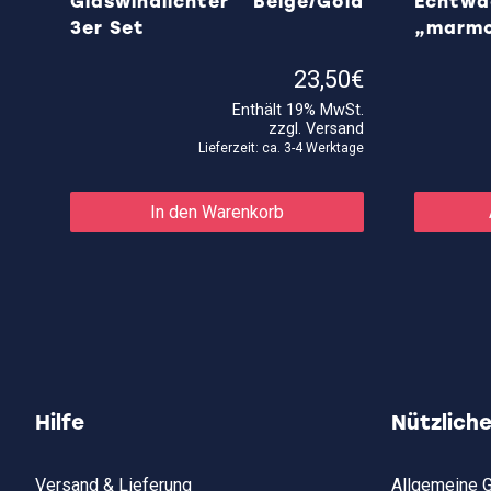
Glaswindlichter Beige/Gold
Echtw
3er Set
„marmo
23,50
€
Enthält 19% MwSt.
zzgl.
Versand
Lieferzeit: ca. 3-4 Werktage
In den Warenkorb
Hilfe
Nützlich
Versand & Lieferung
Allgemeine 