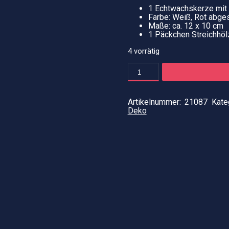
1 Echtwachskerze mit 
Farbe: Weiß, Rot abge
Maße: ca. 12 x 10 cm
1 Päckchen Streichhöl
4 vorrätig
Echtwachskerze
"Toys"
2tlg.
Menge
Artikelnummer:
21087
Kate
Deko