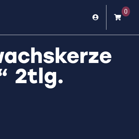
0
wachskerze
“ 2tlg.