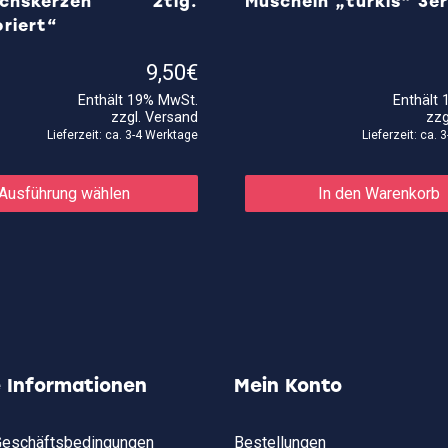
achskerzen 2tlg.
Muscheln „türkis“ 3er
riert“
9,50
€
Enthält 19% MwSt.
Enthält
zzgl.
Versand
zzg
Lieferzeit: ca. 3-4 Werktage
Lieferzeit: ca.
Dieses
Produkt
Ausführung wählen
In den Warenkorb
weist
mehrere
Varianten
auf.
Die
Optionen
können
auf
der
Produktseite
gewählt
e Informationen
Mein Konto
werden
Geschäftsbedingungen
Bestellungen