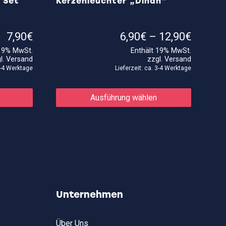
 Set
Kerzenleuchter „Dinah“
Preiss
7,90
€
6,90
€
–
12,90
€
6,90€
 19% MwSt.
Enthält 19% MwSt.
bis
l.
Versand
zzgl.
Versand
12,90€
 3-4 Werktage
Lieferzeit: ca. 3-4 Werktage
Dieses
Produkt
Ausführung wählen
weist
mehrere
Varianten
auf.
Die
Optionen
können
auf
der
Produktse
gewählt
Unternehmen
werden
Über Uns