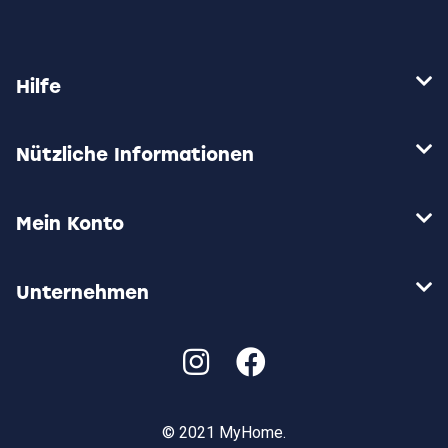
Die
Opti
Optionen
kön
können
auf
auf
der
Hilfe
der
Prod
Produktseite
gewä
gewählt
wer
werden
Nützliche Informationen
Mein Konto
Unternehmen
© 2021 MyHome.