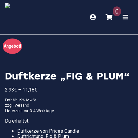
0
Angebot!
Duftkerze „FIG & PLUM“
Preisspanne:
2,93
€
–
11,18
€
2,93€
bis
Enthält 19% MwSt.
11,18€
zzgl.
Versand
Lieferzeit: ca. 3-4 Werktage
Du erhältst:
Duftkerze von Prices Candle
Duftrichtung: Fig & Plum