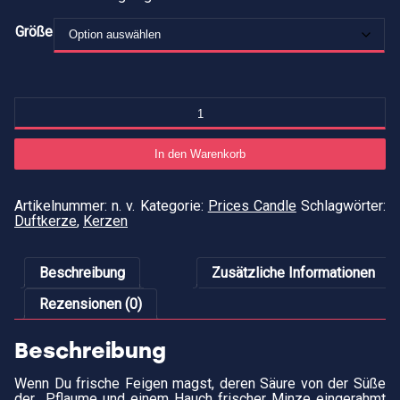
Größe
Du
"F
&
P
In den Warenkorb
M
Artikelnummer:
n. v.
Kategorie:
Prices Candle
Schlagwörter:
Duftkerze
,
Kerzen
Beschreibung
Zusätzliche Informationen
Rezensionen (0)
Beschreibung
Wenn Du frische Feigen magst, deren Säure von der Süße
der Pflaume und einem Hauch frischer Minze eingerahmt