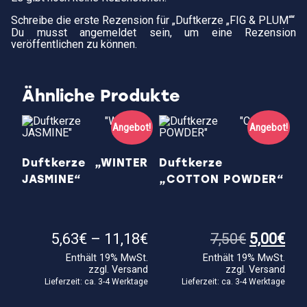
Schreibe die erste Rezension für „Duftkerze „FIG & PLUM““
Du musst
angemeldet
sein, um eine Rezension
veröffentlichen zu können.
Ähnliche Produkte
Angebot!
Angebot!
Duftkerze „WINTER
Duftkerze
JASMINE“
„COTTON POWDER“
Preisspanne:
Ursprüng
Akt
5,63
€
–
11,18
€
7,50
€
5,00
€
5,63€
Preis
Pre
Enthält 19% MwSt.
Enthält 19% MwSt.
bis
war:
ist:
zzgl.
Versand
zzgl.
Versand
11,18€
7,50€
5,0
Lieferzeit: ca. 3-4 Werktage
Lieferzeit: ca. 3-4 Werktage
Dieses
Die