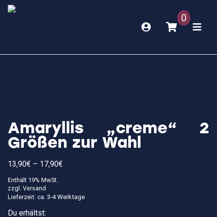
0
Amaryllis „creme“ 2
Größen zur Wahl
Preisspanne:
13,90
€
–
17,90
€
13,90€
bis
Enthält 19% MwSt.
17,90€
zzgl.
Versand
Lieferzeit: ca. 3-4 Werktage
Du erhältst: