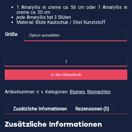
1 Amaryllis in creme ca. 56 cm oder 1 Amaryllis in
creme ca. 30 cm
jede Amaryllis hat 3 Blüten
Material: Blüte Kautschuk / Stiel Kunststoff
Größe
Am
"c
2
Gr
In den Warenkorb
zu
Wa
M
Artikelnummer:
n. v.
Kategorien:
Blumen
,
Weinachten
Zusätzliche Informationen
Rezensionen (0)
Zusätzliche Informationen