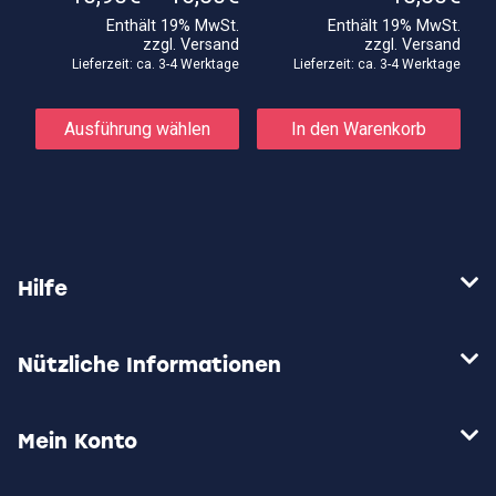
10,90€
Enthält 19% MwSt.
Enthält 19% MwSt.
bis
zzgl.
Versand
zzgl.
Versand
16,50€
Lieferzeit: ca. 3-4 Werktage
Lieferzeit: ca. 3-4 Werktage
Dieses
Produkt
Ausführung wählen
In den Warenkorb
weist
mehrere
Varianten
auf.
Die
Optionen
können
auf
Hilfe
der
Produktseite
gewählt
werden
Nützliche Informationen
Mein Konto