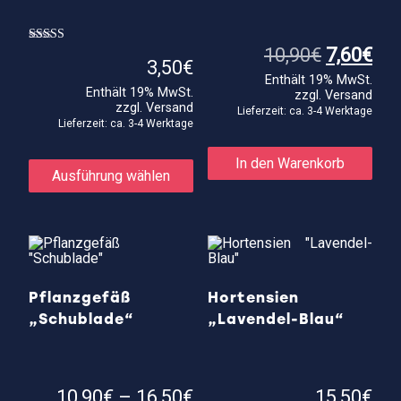
Ursprüng
Akt
10,90
€
7,60
€
Bewertet mit
3,50
€
5.00
Preis
Pre
von 5
Enthält 19% MwSt.
war:
ist:
Enthält 19% MwSt.
zzgl.
Versand
10,90€
7,6
zzgl.
Versand
Lieferzeit: ca. 3-4 Werktage
Lieferzeit: ca. 3-4 Werktage
Dieses
In den Warenkorb
Produkt
Ausführung wählen
weist
mehrere
Varianten
auf.
Die
Optionen
können
auf
Pflanzgefäß
Hortensien
der
„Schublade“
„Lavendel-Blau“
Produktseite
gewählt
werden
Preisspanne:
10,90
€
–
16,50
€
15,50
€