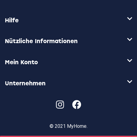
Die
Optionen
können
auf
Hilfe
der
Produktseite
gewählt
werden
Nützliche Informationen
Mein Konto
Unternehmen
© 2021 MyHome.