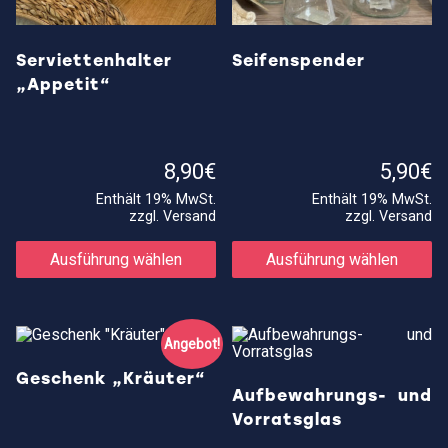
Serviettenhalter
Seifenspender
„Appetit“
8,90
€
5,90
€
Enthält 19% MwSt.
Enthält 19% MwSt.
zzgl.
Versand
zzgl.
Versand
Dieses
Di
Produkt
Pr
Ausführung wählen
Ausführung wählen
weist
we
mehrere
me
Varianten
Va
auf.
au
Die
Di
Angebot!
Optionen
Op
können
kö
Geschenk „Kräuter“
auf
au
Aufbewahrungs- und
der
de
Vorratsglas
Produktseite
Pr
gewählt
ge