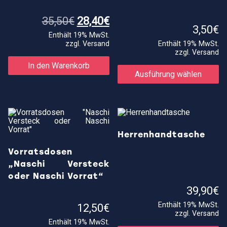
werden
w
Ursprünglicher
Aktueller
35,50
€
28,40
€
Preis
Preis
3,50
€
Enthält 19% MwSt.
war:
ist:
zzgl.
Versand
Enthält 19% MwSt.
35,50€
28,40€.
zzgl.
Versand
Di
In den Warenkorb
Pr
Ausführung wählen
we
me
Va
au
Di
Op
kö
Herrenhandtasche
au
de
Vorratsdosen
Pr
„Naschi Versteck
ge
w
oder Naschi Vorrat“
39,90
€
Enthält 19% MwSt.
12,50
€
zzgl.
Versand
Enthält 19% MwSt.