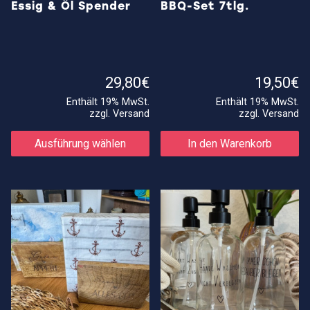
Essig & Öl Spender
BBQ-Set 7tlg.
29,80
€
19,50
€
Enthält 19% MwSt.
Enthält 19% MwSt.
zzgl.
Versand
zzgl.
Versand
Dieses
Produkt
Ausführung wählen
In den Warenkorb
weist
mehrere
Varianten
auf.
Die
Optionen
können
auf
der
Produktseite
gewählt
werden