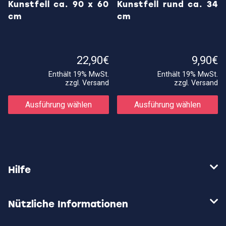
Kunstfell ca. 90 x 60
Kunstfell rund ca. 34
cm
cm
22,90
€
9,90
€
Enthält 19% MwSt.
Enthält 19% MwSt.
zzgl.
Versand
zzgl.
Versand
Dieses
Di
Produkt
Pr
Ausführung wählen
Ausführung wählen
weist
we
mehrere
me
Varianten
Va
auf.
au
Die
Di
Optionen
Op
können
kö
auf
au
Hilfe
der
de
Produktseite
Pr
gewählt
ge
werden
w
Nützliche Informationen