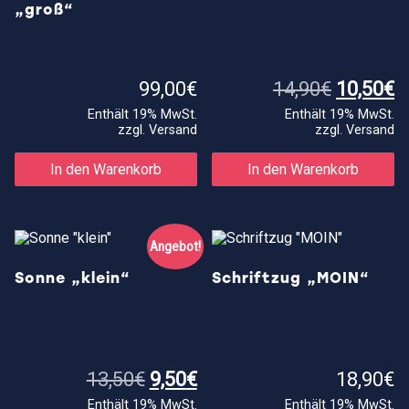
„groß“
Ursprün
A
99,00
€
14,90
€
10,50
€
Preis
P
Enthält 19% MwSt.
Enthält 19% MwSt.
war:
is
zzgl.
Versand
zzgl.
Versand
14,90€
1
In den Warenkorb
In den Warenkorb
Angebot!
Sonne „klein“
Schriftzug „MOIN“
Ursprünglicher
Aktueller
13,50
€
9,50
€
18,90
€
Preis
Preis
Enthält 19% MwSt.
Enthält 19% MwSt.