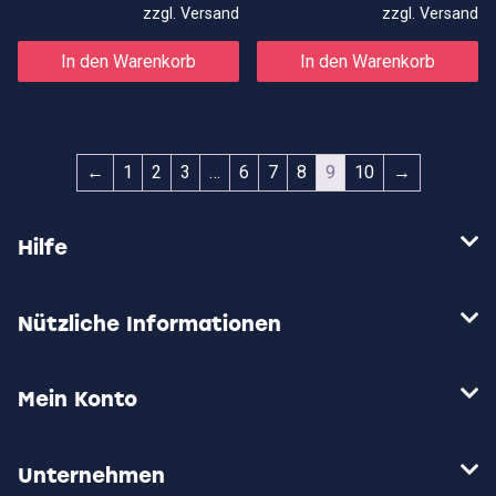
war:
ist:
zzgl.
Versand
zzgl.
Versand
13,50€
9,50€.
In den Warenkorb
In den Warenkorb
←
1
2
3
…
6
7
8
9
10
→
Hilfe
Nützliche Informationen
Mein Konto
Unternehmen