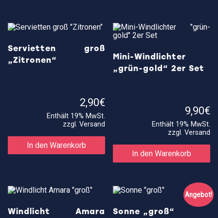
auf.
Die
Optionen
können
auf
der
Servietten groß
Produktseite
Mini-Windlichter
„Zitronen“
gewählt
„grün-gold“ 2er Set
werden
2,90
€
9,90
€
Enthält 19% MwSt.
zzgl.
Versand
Enthält 19% MwSt.
zzgl.
Versand
In den Warenkorb
In den Warenkorb
Angebot!
Windlicht Amara
Sonne „groß“