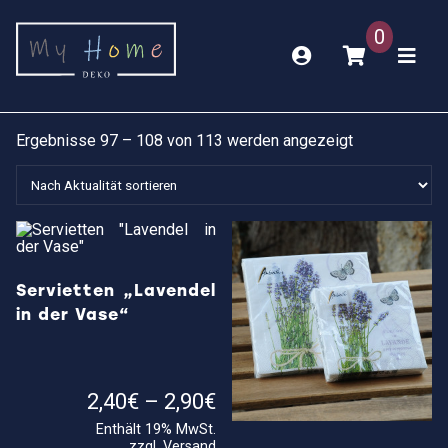
0
Nach
Ergebnisse 97 – 108 von 113 werden angezeigt
Aktualität
sortiert
Servietten „Lavendel
in der Vase“
Preisspanne:
2,40
€
–
2,90
€
2,40€
Enthält 19% MwSt.
bis
zzgl.
Versand