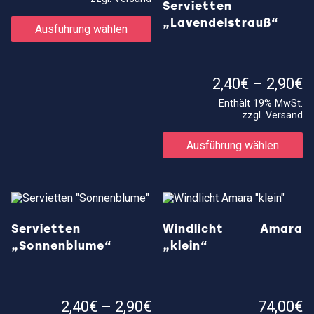
2,90€
Servietten
Dieses
Produkt
„Lavendelstrauß“
Ausführung wählen
weist
mehrere
Varianten
auf.
P
2,40
€
–
2,90
€
Die
2
Optionen
Enthält 19% MwSt.
b
können
zzgl.
Versand
2
auf
Di
der
Pr
Produktseite
Ausführung wählen
we
gewählt
me
werden
Va
au
Di
Op
kö
Servietten
Windlicht Amara
au
„Sonnenblume“
„klein“
de
Pr
ge
w
Preisspanne:
2,40
€
–
2,90
€
74,00
€