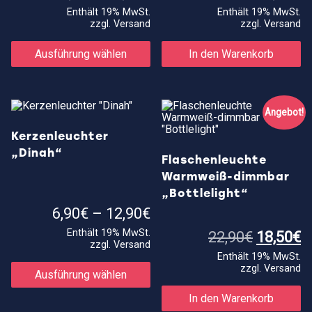
2,40€
Enthält 19% MwSt.
Enthält 19% MwSt.
bis
zzgl.
Versand
zzgl.
Versand
2,90€
Dieses
Produkt
Ausführung wählen
In den Warenkorb
weist
mehrere
Varianten
auf.
Die
Angebot!
Optionen
können
Kerzenleuchter
auf
„Dinah“
der
Flaschenleuchte
Produktseite
Warmweiß-dimmbar
gewählt
werden
„Bottlelight“
Preisspanne:
6,90
€
–
12,90
€
6,90€
Enthält 19% MwSt.
bis
Ursprün
A
22,90
€
18,50
€
zzgl.
Versand
12,90€
Preis
P
Dieses
Enthält 19% MwSt.
war:
is
Produkt
zzgl.
Versand
22,90€
1
Ausführung wählen
weist
mehrere
In den Warenkorb
Varianten